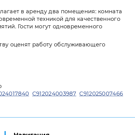
лагает в аренду два помещения: комната
современной техникой для качественного
ятий. Гости могут одновременного
ству оценят работу обслуживающего
ю
024017840
С912024003987
С912025007466