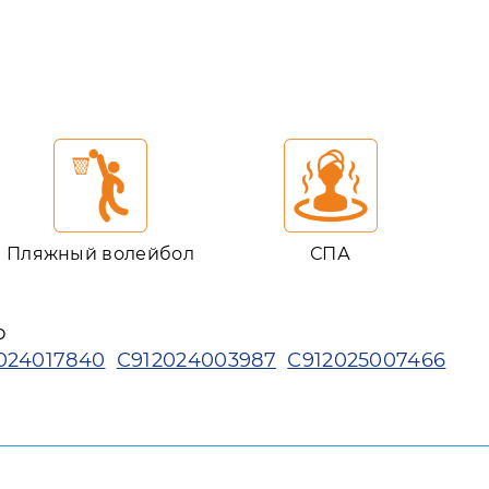
Пляжный волейбол
СПА
ю
024017840
С912024003987
С912025007466